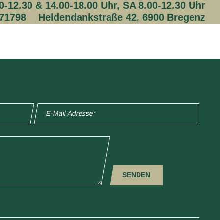
-12.30 & 14.00-18.00 Uhr, SA 8.00-12.30 Uhr
 71798
Heldendankstraße 42, 6900 Bregenz