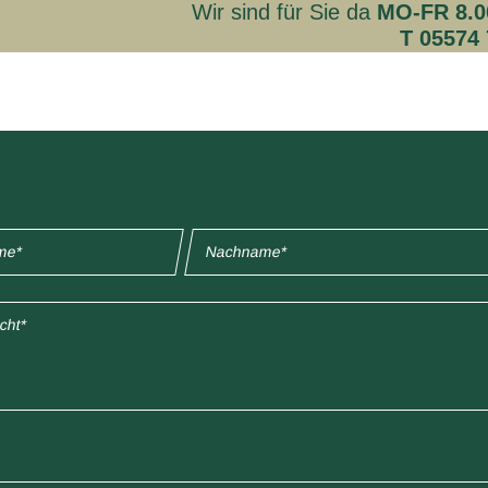
Wir sind für Sie da
MO-FR 8.00
T 05574