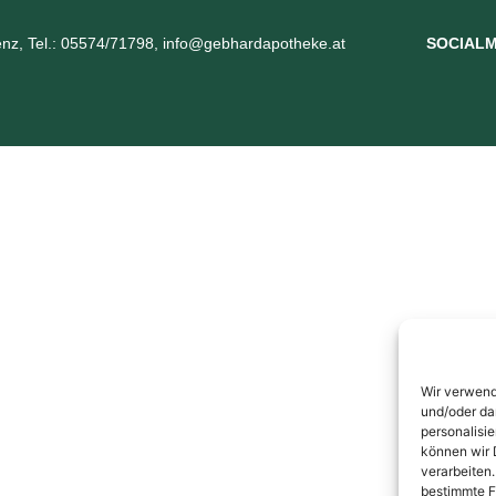
nz, Tel.: 05574/71798, info@gebhardapotheke.at
SOCIALM
Wir verwend
und/oder da
personalisi
können wir 
verarbeiten
bestimmte F