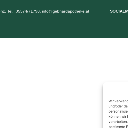
nz, Tel.: 05574/71798, info@gebhardapotheke.at
SOCIALM
Wir verwend
und/oder da
personalisi
können wir 
verarbeiten
bestimmte F