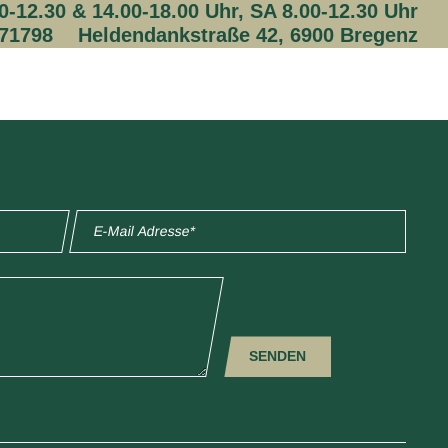
-12.30 & 14.00-18.00 Uhr, SA 8.00-12.30 Uhr
 71798
Heldendankstraße 42, 6900 Bregenz