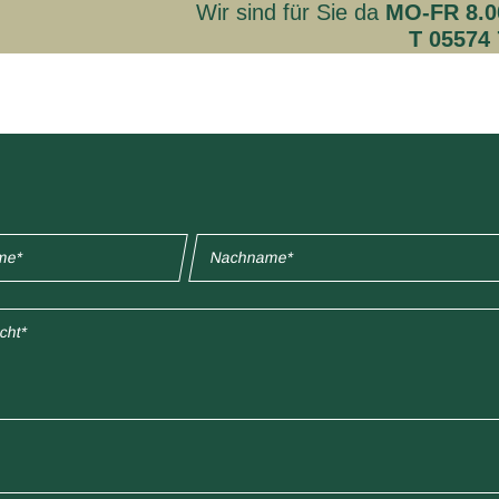
Wir sind für Sie da
MO-FR 8.00
T 05574