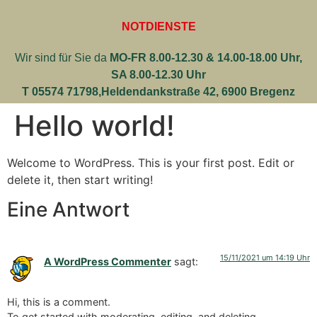
NOTDIENSTE
Wir sind für Sie da
MO-FR 8.00-12.30 & 14.00-18.00 Uhr,
SA 8.00-12.30 Uhr
T 05574 71798,
Heldendankstraße 42, 6900 Bregenz
Hello world!
Welcome to WordPress. This is your first post. Edit or
delete it, then start writing!
Eine Antwort
15/11/2021 um 14:19 Uhr
A WordPress Commenter
sagt:
Hi, this is a comment.
To get started with moderating, editing, and deleting